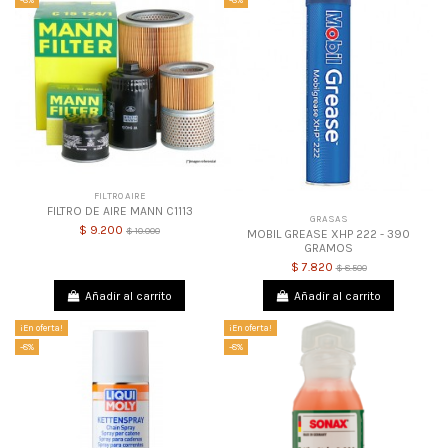
FILTRO AIRE
FILTRO DE AIRE MANN C1113
GRASAS
$ 9.200
$ 10.000
MOBIL GREASE XHP 222 - 390
GRAMOS
$ 7.820
$ 8.500
Añadir al carrito
Añadir al carrito
¡En oferta!
¡En oferta!
-8%
-8%