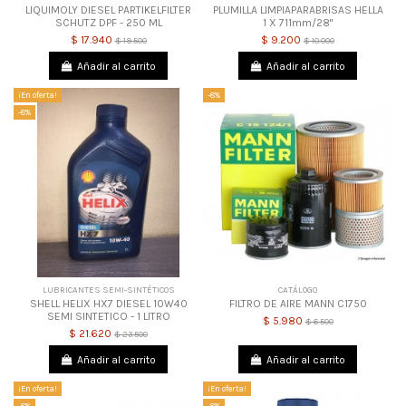
LIQUIMOLY DIESEL PARTIKELFILTER
PLUMILLA LIMPIAPARABRISAS HELLA
SCHUTZ DPF - 250 ML
1 X 711mm/28"
$ 17.940
$ 9.200
$ 19.500
$ 10.000
Añadir al carrito
Añadir al carrito
¡En oferta!
-8%
-8%
LUBRICANTES SEMI-SINTÉTICOS
CATÁLOGO
SHELL HELIX HX7 DIESEL 10W40
FILTRO DE AIRE MANN C1750
SEMI SINTETICO - 1 LITRO
$ 5.980
$ 6.500
$ 21.620
$ 23.500
Añadir al carrito
Añadir al carrito
¡En oferta!
¡En oferta!
-8%
-8%