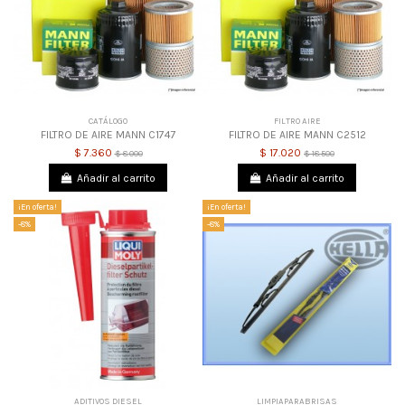
CATÁLOGO
FILTRO AIRE
FILTRO DE AIRE MANN C1747
FILTRO DE AIRE MANN C2512
$ 7.360
$ 17.020
$ 8.000
$ 18.500
Añadir al carrito
Añadir al carrito
¡En oferta!
¡En oferta!
-8%
-8%
ADITIVOS DIESEL
LIMPIAPARABRISAS