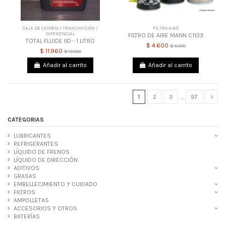
CAJA DE CAMBIO / TRANSMISIÓN /
FILTRO AIRE
DIFERENCIAL
FILTRO DE AIRE MANN C1133
TOTAL FLUIDE IID - 1 LITRO
$ 4.600
$ 5.000
$ 11.960
$ 13.000
Añadir al carrito
Añadir al carrito
1
2
3
…
97
CATEGORIAS
LUBRICANTES
REFRIGERANTES
LÍQUIDO DE FRENOS
LÍQUIDO DE DIRECCIÓN
ADITIVOS
GRASAS
EMBELLECIMIENTO Y CUIDADO
FILTROS
AMPOLLETAS
ACCESORIOS Y OTROS
BATERÍAS