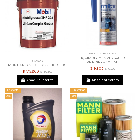
ADITIVOS GASOLINA
LIQUIMOLY MTX VERGASER-
GRASAS
REINIGER - 300 ML
MOBIL GREASE XHP 222 - 16 KILOS
$ 9.200
$ 10.000
$ 175.260
$ 190.500
Añadir al carrito
Añadir al carrito
¡En oferta!
¡En oferta!
-8%
-8%