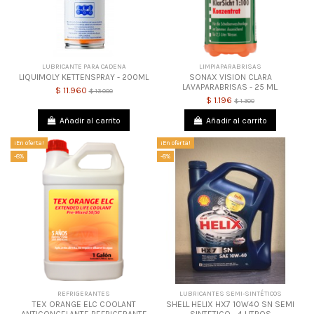
LUBRICANTE PARA CADENA
LIMPIAPARABRISAS
LIQUIMOLY KETTENSPRAY - 200ML
SONAX VISION CLARA
LAVAPARABRISAS - 25 ML.
$ 11.960
$ 13.000
$ 1.196
$ 1.300
Añadir al carrito
Añadir al carrito
¡En oferta!
¡En oferta!
-8%
-8%
REFRIGERANTES
LUBRICANTES SEMI-SINTÉTICOS
TEX ORANGE ELC COOLANT
SHELL HELIX HX7 10W40 SN SEMI
ANTICONGELANTE REFRIGERANTE
SINTETICO - 4 LITROS