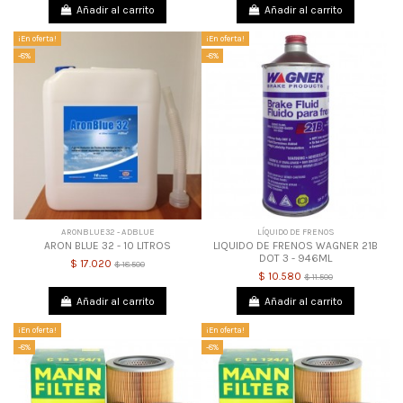
Añadir al carrito
Añadir al carrito
¡En oferta!
¡En oferta!
-8%
-8%
ARONBLUE32 - ADBLUE
LÍQUIDO DE FRENOS
ARON BLUE 32 - 10 LITROS
LIQUIDO DE FRENOS WAGNER 21B
DOT 3 - 946ML
$ 17.020
$ 18.500
$ 10.580
$ 11.500
Añadir al carrito
Añadir al carrito
¡En oferta!
¡En oferta!
-8%
-8%