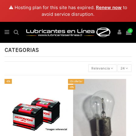
⚠️ Hosting plan for this site has expired.
Renew now
to
avoid service disruption.
0
CATEGORIAS
Relevancia
24
-8%
¡En oferta!
-8%