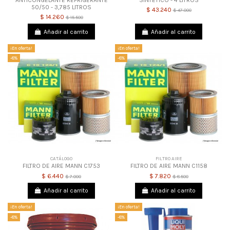
50/50 - 3,785 LITROS
$ 43.240
$ 47.000
$ 14.260
$ 15.500
Añadir al carrito
Añadir al carrito
¡En oferta!
¡En oferta!
-8%
-8%
CATÁLOGO
FILTRO AIRE
FILTRO DE AIRE MANN C1753
FILTRO DE AIRE MANN C1158
$ 6.440
$ 7.820
$ 7.000
$ 8.500
Añadir al carrito
Añadir al carrito
¡En oferta!
¡En oferta!
-8%
-8%