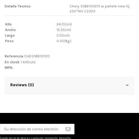
Detalle Tecnico
Chery S18B1109111 ai pañete new IQ
232*145 C2323
Alto
24.0(cm)
Ancho
15.0(cm)
Largo
5.0(cm)
Peso
0.30(Kg.)
Referencia
CHES18B110911
En stock
1 Artículo
MPN
.
Reviews (0)
Puede darse de baja en cualquier momento. Para ello,