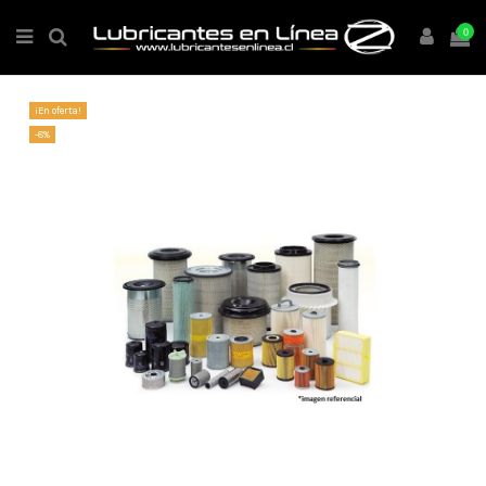
0
¡En oferta!
-8%